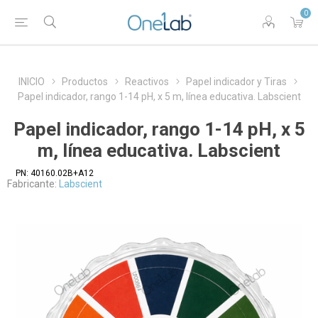
0
INICIO
Productos
Reactivos
Papel indicador y Tiras
Papel indicador, rango 1-14 pH, x 5 m, línea educativa. Labscient
Papel indicador, rango 1-14 pH, x 5
m, línea educativa. Labscient
PN:
40160.02B+A12
Fabricante:
Labscient