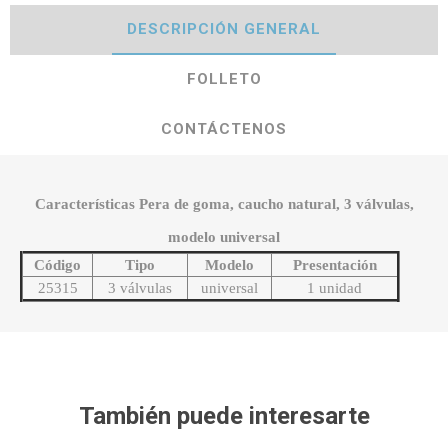
DESCRIPCIÓN GENERAL
FOLLETO
CONTÁCTENOS
Características Pera de goma, caucho natural, 3 válvulas,
modelo universal
Código
Tipo
Modelo
Presentación
25315
3 válvulas
universal
1 unidad
También puede interesarte