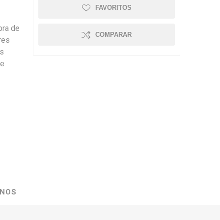
FAVORITOS
bra de
COMPARAR
res
as
ue
NOS