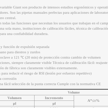
ariable Giant son producto de intensos estudios ergonómicos y operati
ores. Son las pipetas manuales perfectas para aplicaciones de laboratori
eo central.
 todas las funciones que necesitan los usuarios que trabajan en el campo
 sola mano, instituciones de calibración fáciles, técnica de calibración 
para una confiabilidad duradera.
 y función de expulsión separada
ano para diestros y zurdos
autoclave a 121 ℃ (20 min) de protección contra cambio de volumen
iones, siempre claramente visible Técnica de calibración fácil: reajuste
ón de fábrica son claramente visibles externamente.
para reducir el riesgo de RSI (lesión por esfuerzo repetitivo)
la corrosión
na fácil selección de la punta correcta Cumple con la normativa CE
Volume
Volumen
Incremento
A*≤±%
μl
μl