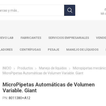
Mi 
EVO LAB
FABRICANTES
SERVICIOS EMPRESARIALES
VENDE
LADORES
CENTRÍFUGAS
PESAJE
MANEJO DE LÍQUIDOS
INICIO
Productos
Manejo de líquidos
Micropipetas mecáni
MicroPipetas Automáticas de Volumen Variable. Giant
r Toledo
Brand
Ohaus
Pa
MicroPipetas Automáticas de Volumen
Variable. Giant
PN:
8011380+A12