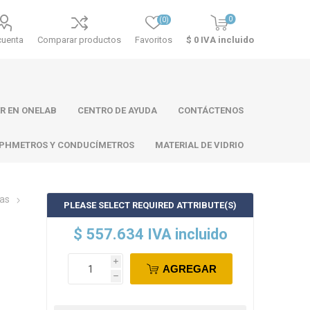
0
(0)
cuenta
Comparar productos
Favoritos
$ 0 IVA incluido
R EN ONELAB
CENTRO DE AYUDA
CONTÁCTENOS
PHMETROS Y CONDUCÍMETROS
MATERIAL DE VIDRIO
cas
PLEASE SELECT REQUIRED ATTRIBUTE(S)
ll
Atago
Thermo
$ 557.634 IVA incluido
Scientific
i
AGREGAR
h