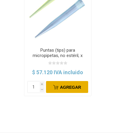
Puntas (tips) para
micropipetas, no estéril, x
paquete. Citoplus
$ 57.120 IVA incluido
i
AGREGAR
h