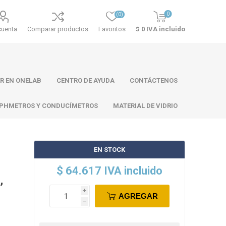
0
(0)
cuenta
Comparar productos
Favoritos
$ 0 IVA incluido
R EN ONELAB
CENTRO DE AYUDA
CONTÁCTENOS
PHMETROS Y CONDUCÍMETROS
MATERIAL DE VIDRIO
EN STOCK
ll
Atago
Thermo
$ 64.617 IVA incluido
Scientific
,
i
AGREGAR
h