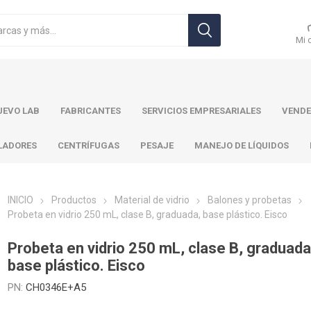
Mi 
EVO LAB
FABRICANTES
SERVICIOS EMPRESARIALES
VENDE
LADORES
CENTRÍFUGAS
PESAJE
MANEJO DE LÍQUIDOS
INICIO
Productos
Material de vidrio
Balones y probetas
Probeta en vidrio 250 mL, clase B, graduada, base plástico. Eisco
r Toledo
Brand
Ohaus
Pa
Probeta en vidrio 250 mL, clase B, graduada
base plástico. Eisco
PN:
CH0346E+A5