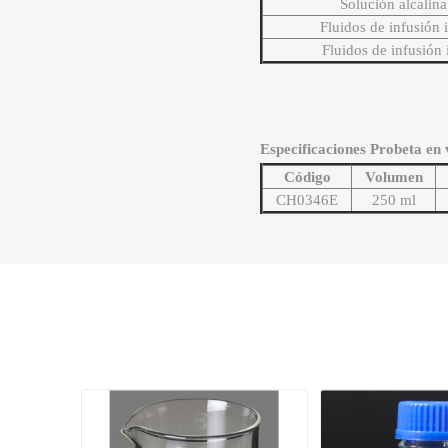
Solución alcalin
Fluidos de infusión 
Fluidos de infusión
Especificaciones Probeta en v
Código
Volumen
CH0346E
250 ml