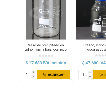
Vaso de precipitado en
Frasco, vidrio 
vidrio, forma baja, con pico.
rosca azul, 
Glassco
Norm
$ 17.683 IVA incluido
$ 47.600 IVA
i
i
AGREGAR
h
h