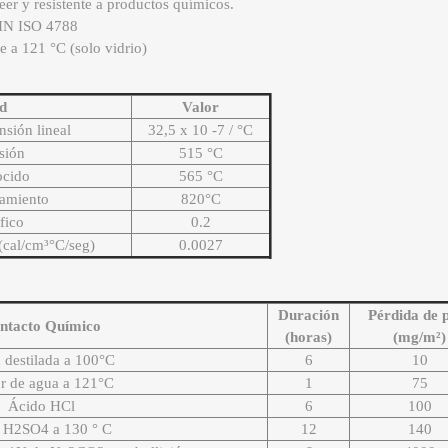
leer y resistente a productos químicos.
IN ISO 4788
ve a 121 °C (solo vidrio)
d
Valor
nsión lineal
32,5 x 10 -7 / °C
sión
515 °C
ocido
565 °C
damiento
820°C
fico
0.2
(cal/cm³°C/seg)
0.0027
Duración
Pérdida de 
ntacto Químico
(horas)
(mg/m²)
 destilada a 100°C
6
10
r de agua a 121°C
1
75
Ácido HCl
6
100
 H2SO4 a 130 ° C
12
140