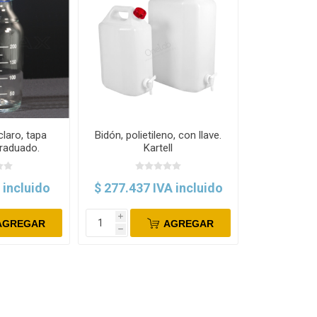
claro, tapa
Bidón, polietileno, con llave.
graduado.
Kartell
ax
 incluido
$ 277.437 IVA incluido
i
AGREGAR
AGREGAR
h