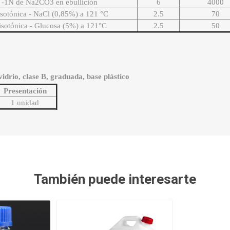
a -1N de Na2CO3 en ebullición
6
4000
isotónica - NaCl (0,85%) a 121 °C
2.5
70
 isotónica - Glucosa (5%) a 121°C
2.5
50
idrio, clase B, graduada, base plástico
Presentación
1 unidad
También puede interesarte