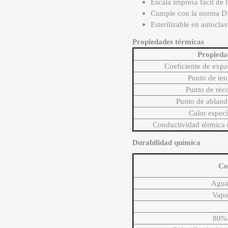
Escala impresa fácil de 
Cumple con la norma D
Esterilizable en autocla
Propiedades térmicas
Propieda
Coeficiente de expa
Punto de ten
Punto de rec
Punto de ablan
Calor especí
Conductividad térmica 
Durabilidad química
Co
Agua
Vapo
80%