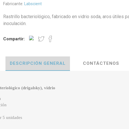
Fabricante:
Labscient
Rastrillo bacteriológico, fabricado en vidrio soda, aros útiles p
inoculación.
Compartir:
DESCRIPCIÓN GENERAL
CONTÁCTENOS
teriológico (drigalsky), vidrio
a
ción
r 5 unidades