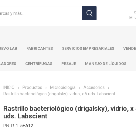
Mi 
EVO LAB
FABRICANTES
SERVICIOS EMPRESARIALES
VENDE
LADORES
CENTRÍFUGAS
PESAJE
MANEJO DE LÍQUIDOS
INICIO
Productos
Microbiología
Accesorios
Rastrillo bacteriológico (drigalsky), vidrio, x 5 uds. Labscient
r Toledo
Brand
Ohaus
Pa
Rastrillo bacteriológico (drigalsky), vidrio, x
uds. Labscient
PN:
R-1-5+A12