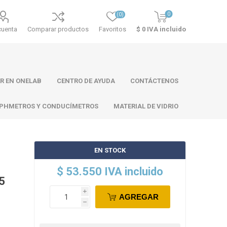
0
(0)
cuenta
Comparar productos
Favoritos
$ 0 IVA incluido
R EN ONELAB
CENTRO DE AYUDA
CONTÁCTENOS
PHMETROS Y CONDUCÍMETROS
MATERIAL DE VIDRIO
EN STOCK
ll
Atago
Thermo
$ 53.550 IVA incluido
Scientific
 5
i
AGREGAR
h