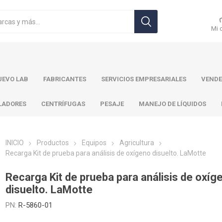
Mi 
EVO LAB
FABRICANTES
SERVICIOS EMPRESARIALES
VENDE
LADORES
CENTRÍFUGAS
PESAJE
MANEJO DE LÍQUIDOS
INICIO
Productos
Equipos
Agricultura
Recarga Kit de prueba para análisis de oxígeno disuelto. LaMotte
r Toledo
Brand
Ohaus
Pa
Recarga Kit de prueba para análisis de oxíg
disuelto. LaMotte
PN:
R-5860-01