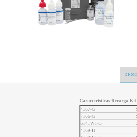
DESC
Características Recarga Kit 
4167-G
7166-G
6141WT-G
4169-H