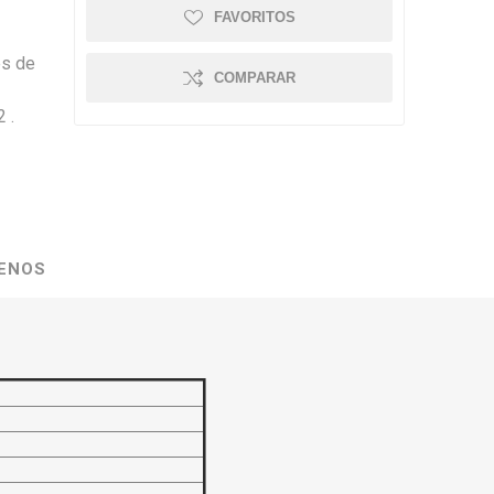
FAVORITOS
es de
COMPARAR
 .
ENOS