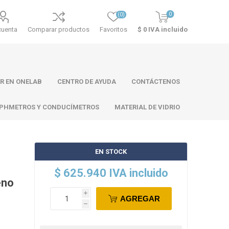
0
(0)
cuenta
Comparar productos
Favoritos
$ 0 IVA incluido
R EN ONELAB
CENTRO DE AYUDA
CONTÁCTENOS
PHMETROS Y CONDUCÍMETROS
MATERIAL DE VIDRIO
EN STOCK
ll
Atago
Thermo
$ 625.940 IVA incluido
Scientific
eno
i
AGREGAR
h