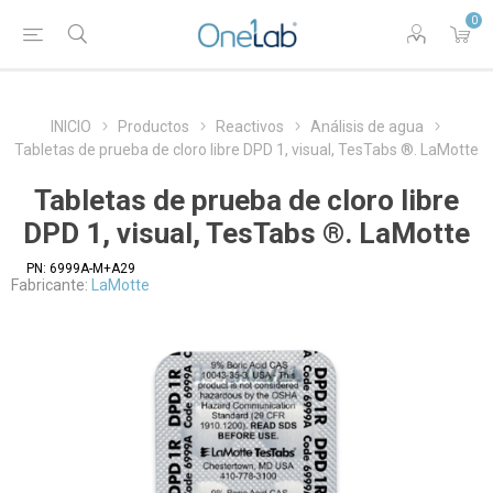
0
INICIO
Productos
Reactivos
Análisis de agua
Tabletas de prueba de cloro libre DPD 1, visual, TesTabs ®. LaMotte
Tabletas de prueba de cloro libre
DPD 1, visual, TesTabs ®. LaMotte
PN:
6999A-M+A29
Fabricante:
LaMotte