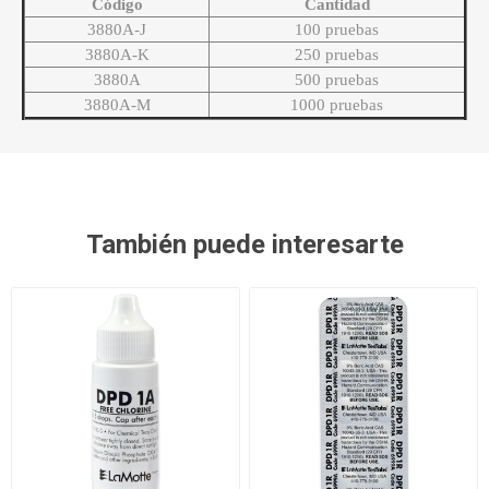
Código
Cantidad
3880A-J
100 pruebas
3880A-K
250 pruebas
3880A
500 pruebas
3880A-M
1000 pruebas
También puede interesarte