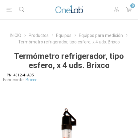
0
INICIO
Productos
Equipos
Equipos para medición
Termómetro refrigerador, tipo esfero, x 4 uds. Brixco
Termómetro refrigerador, tipo
esfero, x 4 uds. Brixco
PN:
4312-4+A35
Fabricante:
Brixco