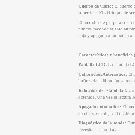
Cuerpo de vidrio:
El cuerpo d
superficie. El vidrio puede se
El medidor de pH para sushi Fo
puntos, reconocimiento automát
baja y apagado automático aju
Características y benefici
Pantalla LCD:
La pantalla LCD
Calibración Automática:
El 
buffers de calibración se rec
Indicador de estabilidad:
Un i
obtenida. Una vez la lectura s
Apagado automático:
El medi
en el caso de dejar el medido
Diagnóstico de la sonda:
Dura
necesita ser limpiada.