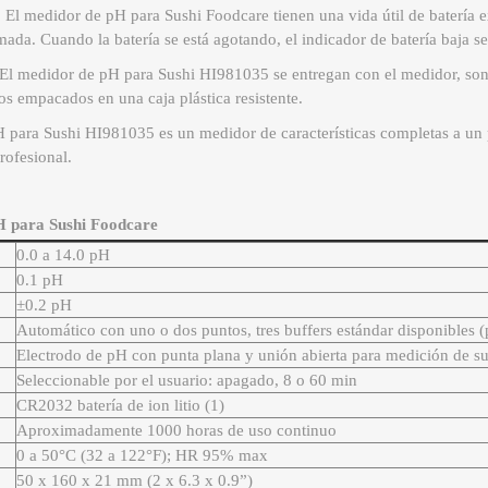
:
El medidor de pH para Sushi Foodcare tienen una vida útil de batería e
da. Cuando la batería se está agotando, el indicador de batería baja se
El medidor de pH para Sushi HI981035 se entregan con el medidor, sond
os empacados en una caja plástica resistente.
para Sushi HI981035 es un medidor de características completas a un p
rofesional.
pH para Sushi Foodcare
0.0 a 14.0 pH
0.1 pH
±0.2 pH
Automático con uno o dos puntos, tres buffers estándar disponibles 
Electrodo de pH con punta plana y unión abierta para medición de su
Seleccionable por el usuario: apagado, 8 o 60 min
CR2032 batería de ion litio (1)
Aproximadamente 1000 horas de uso continuo
0 a 50°C (32 a 122°F); HR 95% max
50 x 160 x 21 mm (2 x 6.3 x 0.9”)