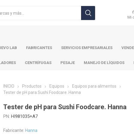
Mi 
EVO LAB
FABRICANTES
SERVICIOS EMPRESARIALES
VENDE
LADORES
CENTRÍFUGAS
PESAJE
MANEJO DE LÍQUIDOS
INICIO
Productos
Equipos
Equipos para alimentos
Tester de pH para Sushi Foodcare. Hanna
r Toledo
Brand
Ohaus
Pa
Tester de pH para Sushi Foodcare. Hanna
PN:
HI981035+A7
Fabricante:
Hanna