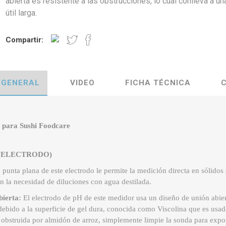
abierta es resistente a las obstrucciones, lo cual conlleva a un
útil larga.
Compartir:
 GENERAL
VIDEO
FICHA TÉCNICA
H para Sushi Foodcare
ios (ELECTRODO)
 punta plana de este electrodo le permite la medición directa en sólido
in la necesidad de diluciones con agua destilada.
bierta:
El electrodo de pH de este medidor usa un diseño de unión abier
 debido a la superficie de gel dura, conocida como Viscolina que es usada
obstruida por almidón de arroz, simplemente limpie la sonda para expone