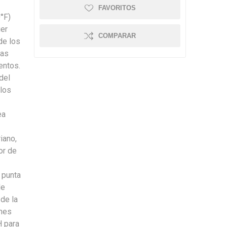
FAVORITOS
°F)
ier
COMPARAR
de los
ias
entos.
del
 los
ea
iano,
or de
 punta
de
 de la
ones
H para