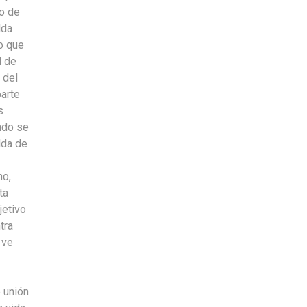
ño de
lda
ño que
d de
 del
parte
s
ndo se
lda de
no,
ta
jetivo
tra
 ve
 unión