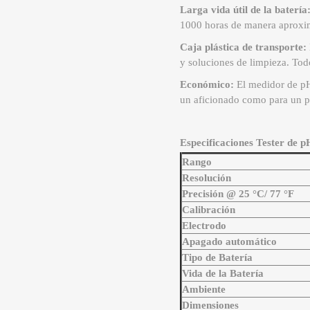
Larga vida útil de la batería
1000 horas de manera aproxima
Caja plástica de transporte:
y soluciones de limpieza. Tod
Económico:
El medidor de pH 
un aficionado como para un p
Especificaciones Tester de 
Rango
Resolución
Precisión @ 25 °C/ 77 °F
Calibración
Electrodo
Apagado automático
Tipo de Batería
Vida de la Batería
Ambiente
Dimensiones