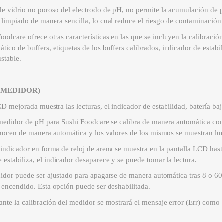
e vidrio no poroso del electrodo de pH, no permite la acumulación de 
r limpiado de manera sencilla, lo cual reduce el riesgo de contaminación
odcare ofrece otras características en las que se incluyen la calibraci
ico de buffers, etiquetas de los buffers calibrados, indicador de estabil
stable.
os (MEDIDOR)
 mejorada muestra las lecturas, el indicador de estabilidad, batería baj
medidor de pH para Sushi Foodcare se calibra de manera automática co
onocen de manera automática y los valores de los mismos se muestran lue
ndicador en forma de reloj de arena se muestra en la pantalla LCD hast
e estabiliza, el indicador desaparece y se puede tomar la lectura.
dor puede ser ajustado para apagarse de manera automática tras 8 o 60
r encendido. Esta opción puede ser deshabilitada.
nte la calibración del medidor se mostrará el mensaje error (Err) como