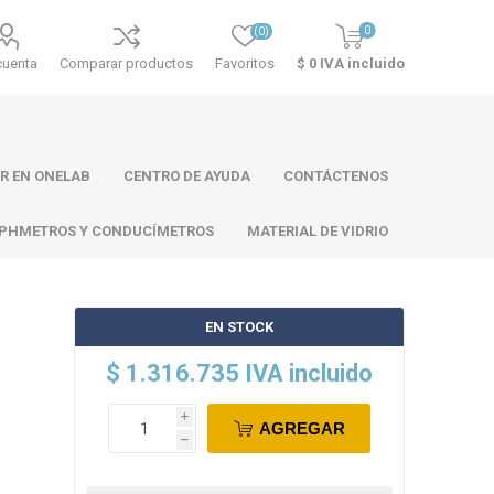
0
(0)
cuenta
Comparar productos
Favoritos
$ 0 IVA incluido
R EN ONELAB
CENTRO DE AYUDA
CONTÁCTENOS
PHMETROS Y CONDUCÍMETROS
MATERIAL DE VIDRIO
EN STOCK
ll
Atago
Thermo
$ 1.316.735 IVA incluido
Scientific
i
AGREGAR
h