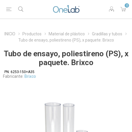
0
INICIO
Productos
Material de plástico
Gradillas y tubos
Tubo de ensayo, poliestireno (PS), x paquete. Brixco
Tubo de ensayo, poliestireno (PS), x
paquete. Brixco
PN:
6253-150+A35
Fabricante:
Brixco