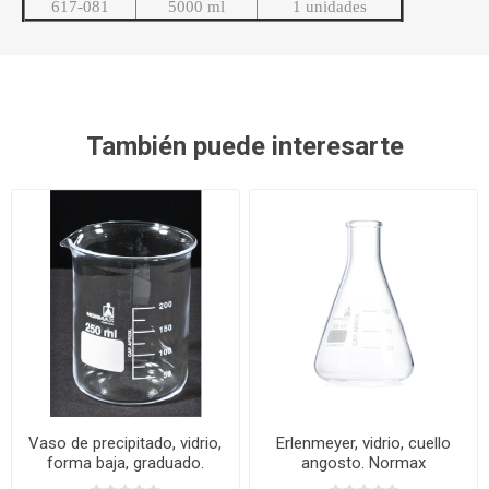
617-081
5000 ml
1 unidades
También puede interesarte
Vaso de precipitado, vidrio,
Erlenmeyer, vidrio, cuello
forma baja, graduado.
angosto. Normax
Normax