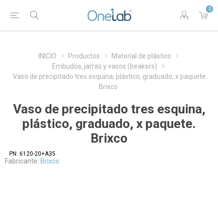
0
INICIO
Productos
Material de plástico
Embudos, jarras y vasos (beakers)
Vaso de precipitado tres esquina, plástico, graduado, x paquete.
Brixco
Vaso de precipitado tres esquina,
plástico, graduado, x paquete.
Brixco
PN:
6120-20+A35
Fabricante:
Brixco